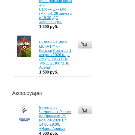
проигравший пары
«Ак
Барс»-«Динамо»
(Минск), 29 августа
в 19:30, ДС
«Мегаспорт»
1 200 руб.
Билеты на матч
ЦСКА ПФК -
Крылья Советов, 1
августа 2026 года,
Альфа-Банк РПЛ,
Тур 1, ЦСКА "ВЭБ
Арена"
1 500 руб.
Аксессуары
Билеты на
Чемпионат России
по Прыжкам, 29
ноября 2026 г. с
14:00-18:00,
«Навка Арена»
4 500 руб.