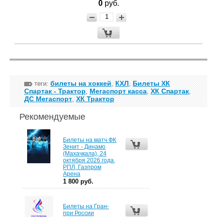
0
руб.
билеты на хоккей
КХЛ
Билеты ХК
теги:
,
,
Спартак - Трактор
Мегаспорт касса
ХК Спартак
,
,
,
ДС Мегаспорт
ХК Трактор
,
Рекомендуемые
Билеты на матч ФК
Зенит - Динамо
(Махачкала), 24
октября 2026 года,
РПЛ, Газпром
Арена
1 800 руб.
Билеты на Гран-
при России