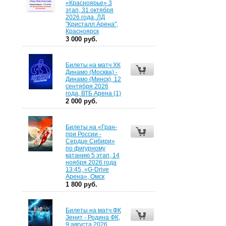
«Красноярье» 3
этап, 31 октября
2026 года, ЛД
"Кристалл Арена",
Красноярск
3 000 руб.
Билеты на матч ХК
Динамо (Москва) -
Динамо (Минск), 12
сентября 2026
года, ВТБ Арена (1)
2 000 руб.
Билеты на «Гран-
при России -
Сердце Сибири»
по фигурному
катанию 5 этап, 14
ноября 2026 года
13:45, «G-Drive
Арена», Омск
1 800 руб.
Билеты на матч ФК
Зенит - Родина ФК,
9 августа 2026