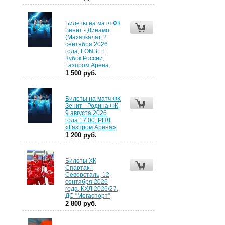
Билеты на матч ФК
Зенит - Динамо
(Махачкала), 2
сентября 2026
года, FONBET
Кубок России,
Газпром Арена
1 500 руб.
Билеты на матч ФК
Зенит - Родина ФК,
9 августа 2026
года 17:00, РПЛ,
«Газпром Арена»
1 200 руб.
Билеты ХК
Спартак -
Северсталь, 12
сентября 2026
года, КХЛ 2026/27,
ДС "Мегаспорт"
2 800 руб.