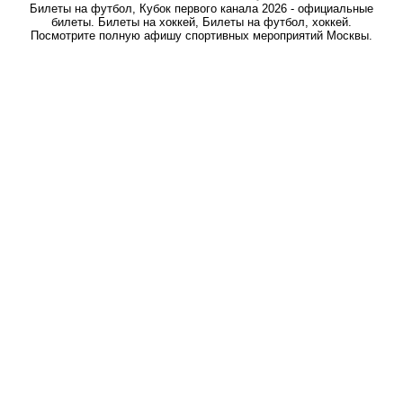
Билеты на футбол, Кубок первого канала 2026 - официальные
билеты. Билеты на хоккей, Билеты на футбол, хоккей.
Посмотрите полную афишу спортивных мероприятий Москвы.
ФУТБОЛ
ХОККЕЙ
Фигурное катание 2026
Сборная России по футболу
СПОРТ АФИША
СПОРТ ЛУЧШЕЕ
Общие правила и оплата заказа
Общие правила и оплата заказа
Контакты
Доставка и оплата заказа
Возврат билетов
Новая Волна 2026 New Wave Hall (Казань)