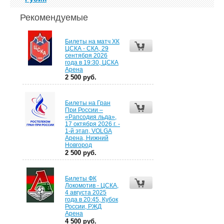
Рекомендуемые
Билеты на матч ХК
ЦСКА - СКА, 29
сентября 2026
года в 19:30, ЦСКА
Арена
2 500 руб.
Билеты на Гран
При России –
«Рапсодия льда»,
17 октября 2026 г. -
1-й этап, VOLGA
Арена, Нижний
Новгород
2 500 руб.
Билеты ФК
Локомотив - ЦСКА,
4 августа 2025
года в 20:45, Кубок
России, РЖД
Арена
4 500 руб.