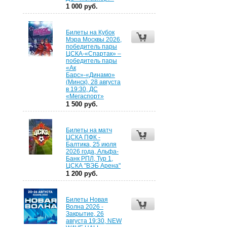
1 000 руб.
Билеты на Кубок
Мэра Москвы 2026,
победитель пары
ЦСКА-«Спартак» –
победитель пары
«Ак
Барс»-«Динамо»
(Минск), 28 августа
в 19:30, ДС
«Мегаспорт»
1 500 руб.
Билеты на матч
ЦСКА ПФК -
Балтика, 25 июля
2026 года, Альфа-
Банк РПЛ, Тур 1,
ЦСКА "ВЭБ Арена"
1 200 руб.
Билеты Новая
Волна 2026 -
Закрытие, 26
августа 19:30, NEW