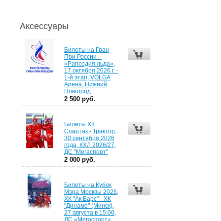
Аксессуары
Билеты на Гран
При России –
«Рапсодия льда»,
17 октября 2026 г. -
1-й этап, VOLGA
Арена, Нижний
Новгород
2 500 руб.
Билеты ХК
Спартак - Трактор,
30 сентября 2026
года, КХЛ 2026/27,
ДС "Мегаспорт"
2 000 руб.
Билеты на Кубок
Мэра Москвы 2026,
ХК "Ак Барс" - ХК
"Динамо" (Минск),
27 августа в 15:00,
ДС «Мегаспорт»