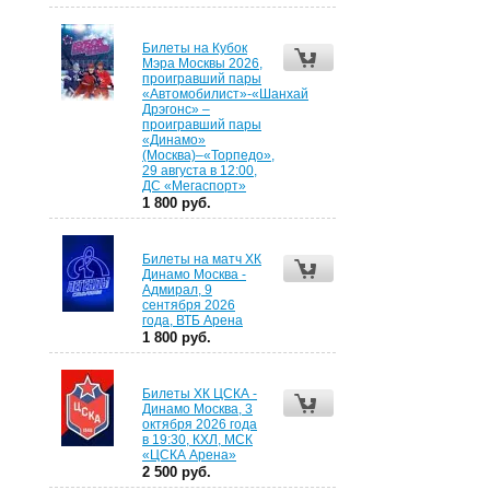
Билеты на Кубок
Мэра Москвы 2026,
проигравший пары
«Автомобилист»-«Шанхай
Дрэгонс» –
проигравший пары
«Динамо»
(Москва)–«Торпедо»,
29 августа в 12:00,
ДС «Мегаспорт»
1 800 руб.
Билеты на матч ХК
Динамо Москва -
Адмирал, 9
сентября 2026
года, ВТБ Арена
1 800 руб.
Билеты ХК ЦСКА -
Динамо Москва, 3
октября 2026 года
в 19:30, КХЛ, МСК
«ЦСКА Арена»
2 500 руб.