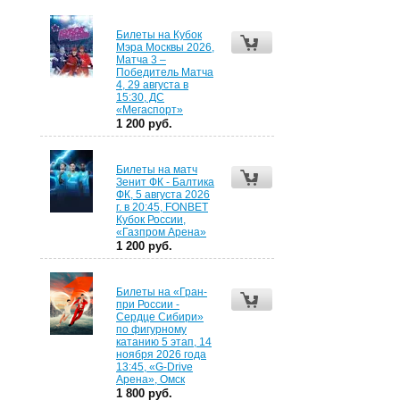
Билеты на Кубок
Мэра Москвы 2026,
Матча 3 –
Победитель Матча
4, 29 августа в
15:30, ДС
«Мегаспорт»
1 200 руб.
Билеты на матч
Зенит ФК - Балтика
ФК, 5 августа 2026
г. в 20:45, FONBET
Кубок России,
«Газпром Арена»
1 200 руб.
Билеты на «Гран-
при России -
Сердце Сибири»
по фигурному
катанию 5 этап, 14
ноября 2026 года
13:45, «G-Drive
Арена», Омск
1 800 руб.