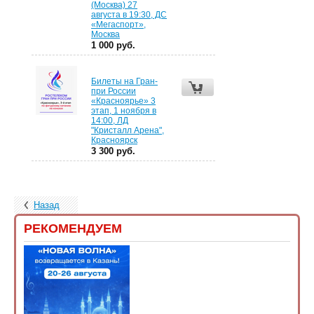
(Москва) 27
августа в 19:30, ДС
«Мегаспорт»,
Москва
1 000 руб.
Билеты на Гран-
при России
«Красноярье» 3
этап, 1 ноября в
14:00, ЛД
"Кристалл Арена",
Красноярск
3 300 руб.
Назад
РЕКОМЕНДУЕМ