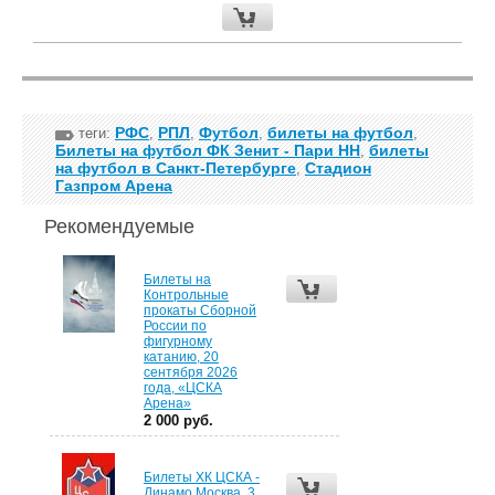
РФС
РПЛ
Футбол
билеты на футбол
теги:
,
,
,
,
Билеты на футбол ФК Зенит - Пари НН
билеты
,
на футбол в Санкт-Петербурге
Стадион
,
Газпром Арена
Рекомендуемые
Билеты на
Контрольные
прокаты Сборной
России по
фигурному
катанию, 20
сентября 2026
года, «ЦСКА
Арена»
2 000 руб.
Билеты ХК ЦСКА -
Динамо Москва, 3