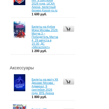
НН, 9 сентября
2026 года, ЦСКА
Арена, билетный
брокер Kassir-ru.ru
1 600 руб.
Билеты на Кубок
Мэра Москвы 2026,
Матча 3 –
Победитель Матча
4, 29 августа в
15:30, ДС
«Мегаспорт»
1 200 руб.
Аксессуары
Билеты на матч ХК
Динамо Москва -
Адмирал, 9
сентября 2026
года, ВТБ Арена
1 800 руб.