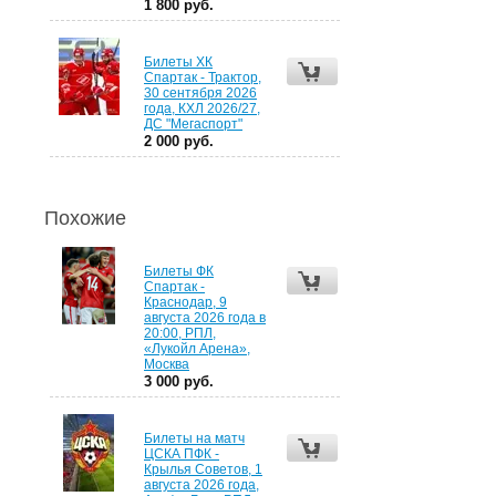
1 800 руб.
Билеты ХК
Спартак - Трактор,
30 сентября 2026
года, КХЛ 2026/27,
ДС "Мегаспорт"
2 000 руб.
Похожие
Билеты ФК
Спартак -
Краснодар, 9
августа 2026 года в
20:00, РПЛ,
«Лукойл Арена»,
Москва
3 000 руб.
Билеты на матч
ЦСКА ПФК -
Крылья Советов, 1
августа 2026 года,