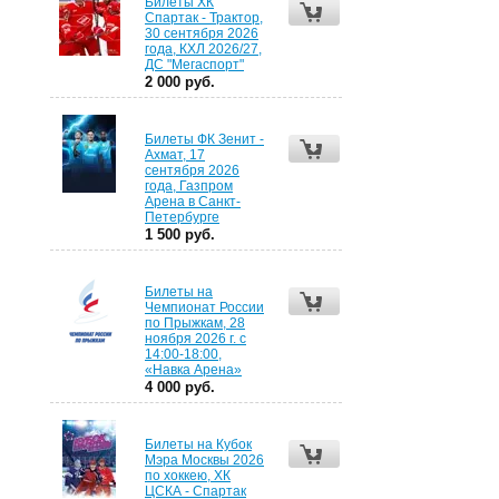
Билеты ХК
Спартак - Трактор,
30 сентября 2026
года, КХЛ 2026/27,
ДС "Мегаспорт"
2 000 руб.
Билеты ФК Зенит -
Ахмат, 17
сентября 2026
года, Газпром
Арена в Санкт-
Петербурге
1 500 руб.
Билеты на
Чемпионат России
по Прыжкам, 28
ноября 2026 г. с
14:00-18:00,
«Навка Арена»
4 000 руб.
Билеты на Кубок
Мэра Москвы 2026
по хоккею, ХК
ЦСКА - Спартак