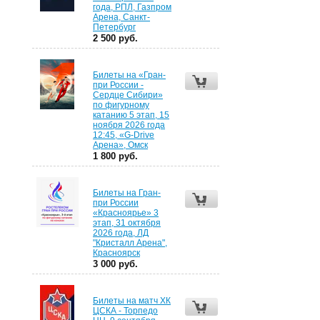
года, РПЛ, Газпром
Арена, Санкт-
Петербург
2 500 руб.
Билеты на «Гран-
при России -
Сердце Сибири»
по фигурному
катанию 5 этап, 15
ноября 2026 года
12:45, «G-Drive
Арена», Омск
1 800 руб.
Билеты на Гран-
при России
«Красноярье» 3
этап, 31 октября
2026 года, ЛД
"Кристалл Арена",
Красноярск
3 000 руб.
Билеты на матч ХК
ЦСКА - Торпедо