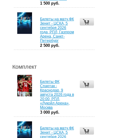
1 500 руб.
Билеты на матч ФК
Зенит - ЦСКА, 5
сентября 2026
года, РПЛ, Газпром
Арена, Санкт-
Петербург
2 500 руб.
Комплект
Билеты ФК
Спартак -
Краснодар, 9
августа 2026 года в
20:00, РПЛ,
«Лукойл Арена»,
Москва
3 000 руб.
Билеты на матч ФК
Зенит - ЦСКА, 5
сентября 2026