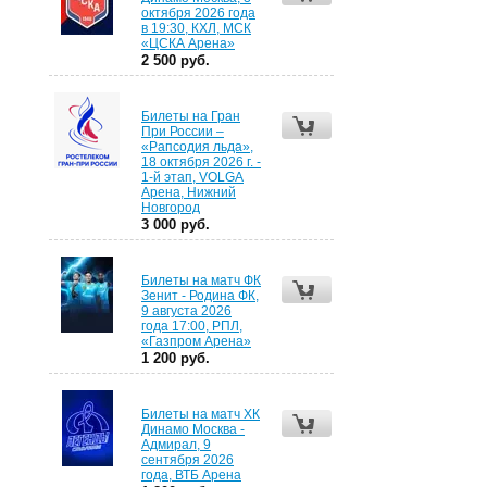
октября 2026 года
в 19:30, КХЛ, МСК
«ЦСКА Арена»
2 500 руб.
Билеты на Гран
При России –
«Рапсодия льда»,
18 октября 2026 г. -
1-й этап, VOLGA
Арена, Нижний
Новгород
3 000 руб.
Билеты на матч ФК
Зенит - Родина ФК,
9 августа 2026
года 17:00, РПЛ,
«Газпром Арена»
1 200 руб.
Билеты на матч ХК
Динамо Москва -
Адмирал, 9
сентября 2026
года, ВТБ Арена