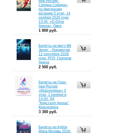
при России -
Сердце Сибири»
по фигурному
катанию 5 этап, 14
ноября 2026 года
13:45, «G-Drive
Арена», Омск
1 800 руб.
Билеты на матч ФК
Зенит - Локомотив,
12 сентября 2026
года, РПЛ, Газпром
Арена
2 500 руб.
Билеты на Гран-
при России
«Красноярье» 3
этап, 1 ноября в
14:00, ЛД
"Кристалл Арена",
Красноярск
3 300 руб.
Билеты на Кубок
Мэра Москвы 2026,