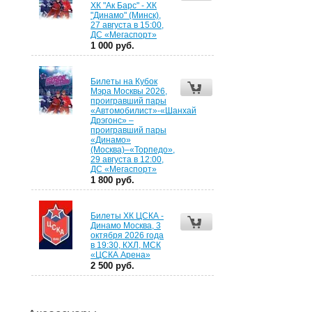
ХК "Ак Барс" - ХК
"Динамо" (Минск),
27 августа в 15:00,
ДС «Мегаспорт»
1 000 руб.
Билеты на Кубок
Мэра Москвы 2026,
проигравший пары
«Автомобилист»-«Шанхай
Дрэгонс» –
проигравший пары
«Динамо»
(Москва)–«Торпедо»,
29 августа в 12:00,
ДС «Мегаспорт»
1 800 руб.
Билеты ХК ЦСКА -
Динамо Москва, 3
октября 2026 года
в 19:30, КХЛ, МСК
«ЦСКА Арена»
2 500 руб.