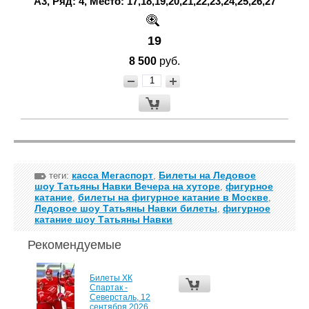
А3, Ряд: 4, Место: 17,18,19,20,21,22,23,24,25,26,27
19
8 500
руб.
касса Мегаспорт
Билеты на Ледовое
теги:
,
шоу Татьяны Навки Вечера на хуторе
фигурное
,
катание
билеты на фигурное катание в Москве
,
,
Ледовое шоу Татьяны Навки билеты
фигурное
,
катание шоу Татьяны Навки
Рекомендуемые
Билеты ХК
Спартак -
Северсталь, 12
сентября 2026