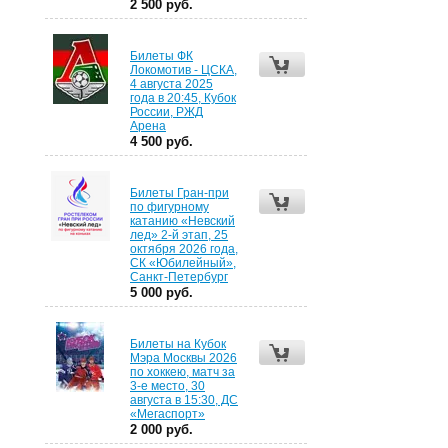
2 500 руб.
Билеты ФК
Локомотив - ЦСКА,
4 августа 2025
года в 20:45, Кубок
России, РЖД
Арена
4 500 руб.
Билеты Гран-при
по фигурному
катанию «Невский
лед» 2-й этап, 25
октября 2026 года,
СК «Юбилейный»,
Санкт-Петербург
5 000 руб.
Билеты на Кубок
Мэра Москвы 2026
по хоккею, матч за
3-е место, 30
августа в 15:30, ДС
«Мегаспорт»
2 000 руб.