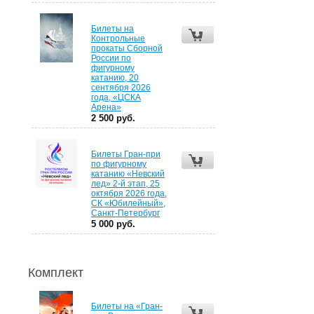
Билеты на
Контрольные
прокаты Сборной
России по
фигурному
катанию, 20
сентября 2026
года, «ЦСКА
Арена»
2 500 руб.
Билеты Гран-при
по фигурному
катанию «Невский
лед» 2-й этап, 25
октября 2026 года,
СК «Юбилейный»,
Санкт-Петербург
5 000 руб.
Комплект
Билеты на «Гран-