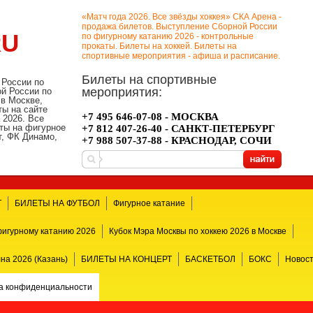
«Матч года 2026. Все звёзды хоккея» СКА Арена -
продажа билетов. Выступление Сборной России
RU
по фигурному катанию 2026 - контрольные
прокаты. Билеты на хоккей. Билеты на
спортивные мероприятия - афиша и расписание.
Билеты на спортивные
 России по
мероприятия:
й России по
 в Москве,
ты на сайте
+7 495 646-07-08 - МОСКВА
 2026. Все
ты на фигурное
+7 812 407-26-40 - САНКТ-ПЕТЕРБУРГ
, ФК Динамо,
+7 988 507-37-88 - КРАСНОДАР, СОЧИ
Т
БИЛЕТЫ НА ФУТБОЛ
Фигурное катание
фигурному катанию 2026
Кубок Мэра Москвы по хоккею 2026 в Москве
на 2026 (Казань)
БИЛЕТЫ НА КОНЦЕРТ
БАСКЕТБОЛ
БОКС
Новост
а конфиденциальности