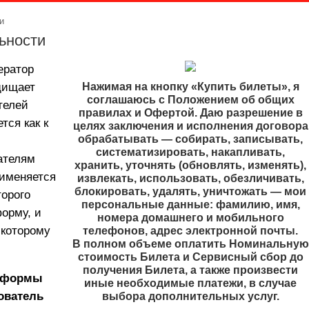
и
ьности
ератор
щищает
Нажимая на кнопку «Купить билеты», я
соглашаюсь с Положением об общих
телей
правилах и Офертой. Даю разрешение в
ся как к
целях заключения и исполнения договора
обрабатывать — собирать, записывать,
систематизировать, накапливать,
ателям
хранить, уточнять (обновлять, изменять),
рименяется
извлекать, использовать, обезличивать,
блокировать, удалять, уничтожать — мои
торого
персональные данные: фамилию, имя,
орму, и
номера домашнего и мобильного
 которому
телефонов, адрес электронной почты.
В полном объеме оплатить Номинальную
стоимость Билета и Сервисный сбор до
получения Билета, а также произвести
атформы
иные необходимые платежи, в случае
ователь
выбора дополнительных услуг.